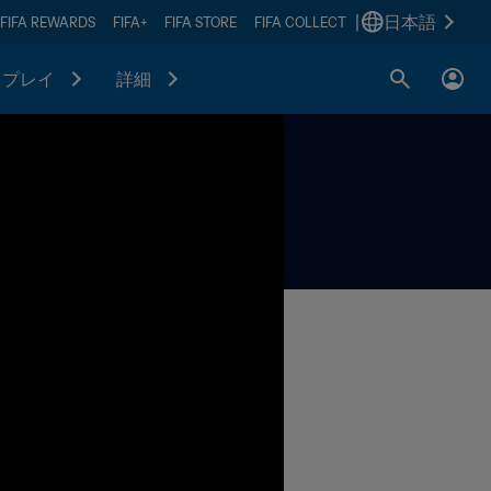
|
日本語
FIFA REWARDS
FIFA+
FIFA STORE
FIFA COLLECT
プレイ
詳細