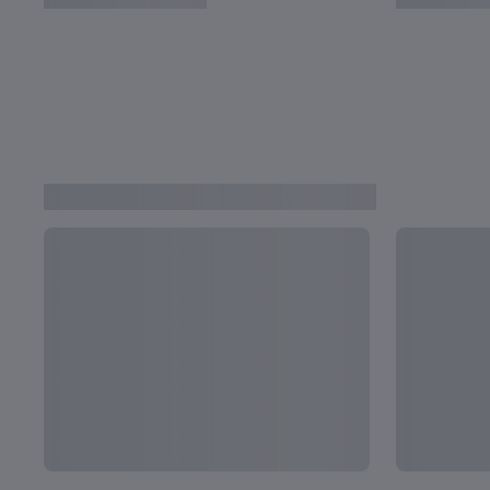
ウルグアイ - イタリア | 決勝 | 2023 FIFA 
ンチン | フルマッチリプレイ
FIFA U-20ワールドカップ ビデオ