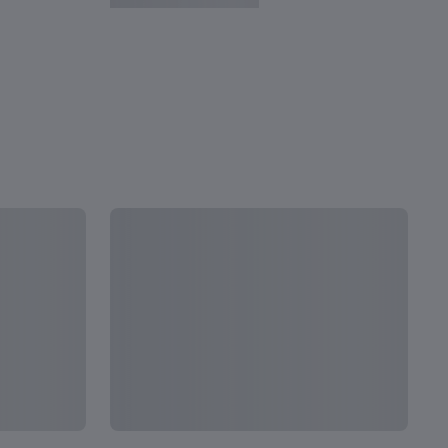
定戦 | 2023 FIFA U-20ワールドカップ アルゼ
イタ
レイ
ン 
全て見る