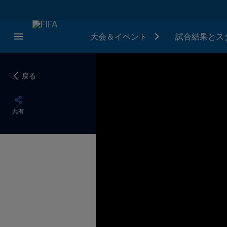
大会＆イベント
試合結果とス
戻る
共有