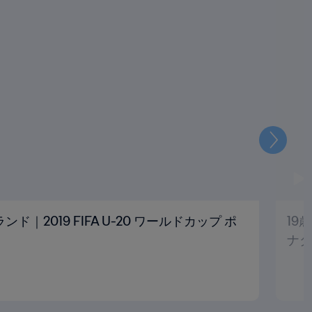
次
｜2019 FIFA U-20 ワールドカップ ポ
19
ナダ