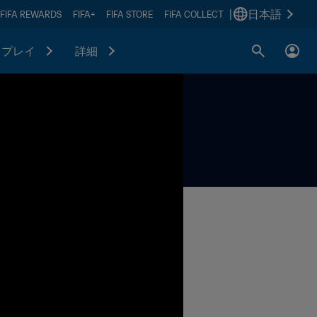
|
日本語
FIFA REWARDS
FIFA+
FIFA STORE
FIFA COLLECT
プレイ
詳細