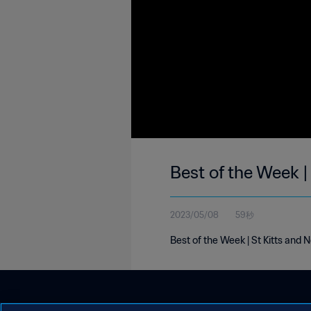
Best of the Week |
2023/05/08
59秒
Best of the Week | St Kitts and 