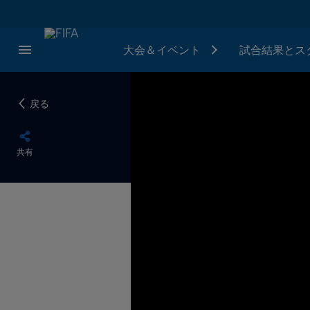
大会＆イベント
試合結果とス
戻る
共有