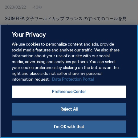
2023/02/22
40秒
2019 FIFA 女子ワールドカップ フランス のすべてのゴールを見
る。
Your Privacy
We use cookies to personalize content and ads, provide
social media features and analyse our traffic. We also share
information about your use of our site with our social
media, advertising and analytics partners. You can select
プライバシーポリシー
your cookie preferences by clicking on the buttons on the
right and place a do not sell or share my personal
サービス利用規約
information request.
Data Protection Portal
クッキー設定の管理
Preference Center
Copyright © 1994 - 2026 FIFA. All rights reserved.
Reject All
I'm OK with that