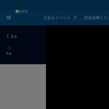
大会＆イベント
試合結果とス
戻る
共有