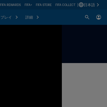
|
日本語
FIFA REWARDS
FIFA+
FIFA STORE
FIFA COLLECT
プレイ
詳細