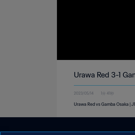
Urawa Red 3-1 Gam
2023/05/14
1分 41秒
Urawa Red vs Gamba Osaka | J1