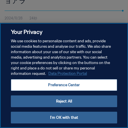
ョアラ
2024/11/28
24秒
アシサト・オショアラがベンフィカ戦で決めたゴールをチェック
Your Privacy
して、FIFAマルタ賞2024に投票しよう。
We use cookies to personalize content and ads, provide
social media features and analyse our traffic. We also share
information about your use of our site with our social
media, advertising and analytics partners. You can select
your cookie preferences by clicking on the buttons on the
right and place a do not sell or share my personal
プライバシーポリシー
information request.
Data Protection Portal
サービス利用規約
Preference Center
クッキー設定の管理
Copyright © 1994 - 2026 FIFA. All rights reserved.
Reject All
I'm OK with that