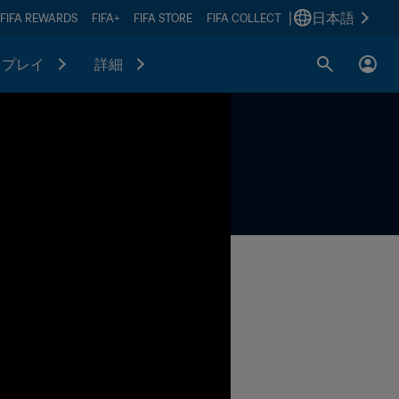
|
日本語
FIFA REWARDS
FIFA+
FIFA STORE
FIFA COLLECT
プレイ
詳細