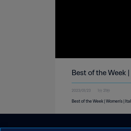
Best of the Week |
2023/01/23
1分 21秒
Best of the Week | Women's | Ita