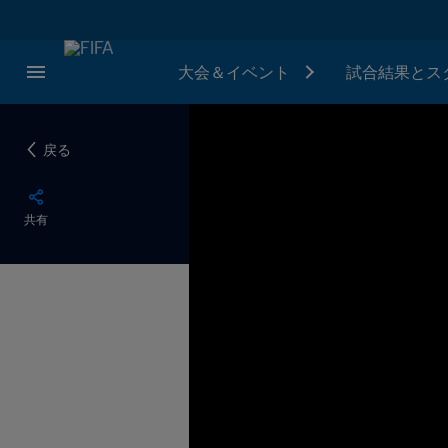
大会＆イベント
試合結果とス
戻る
共有