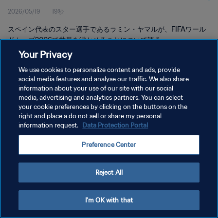
2026/05/19
19秒
スペイン代表のスター選手であるラミン・ヤマルが、FIFAワール
ドカップ2026で世界を沸かせることについて語る。
Your Privacy
We use cookies to personalize content and ads, provide
social media features and analyse our traffic. We also share
information about your use of our site with our social
media, advertising and analytics partners. You can select
プライバシーポリシー
your cookie preferences by clicking on the buttons on the
right and place a do not sell or share my personal
サービス利用規約
information request.
Data Protection Portal
クッキー設定の管理
Preference Center
Copyright © 1994 - 2026 FIFA. All rights reserved.
Reject All
I'm OK with that