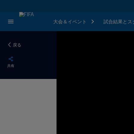
大会＆イベント
試合結果とス
戻る
共有