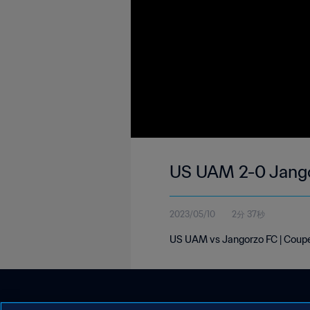
US UAM 2-0 Jangor
2023/05/10
2分 37秒
US UAM vs Jangorzo FC | Coupe