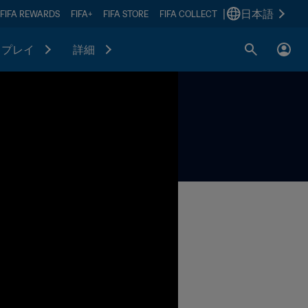
|
日本語
FIFA REWARDS
FIFA+
FIFA STORE
FIFA COLLECT
プレイ
詳細