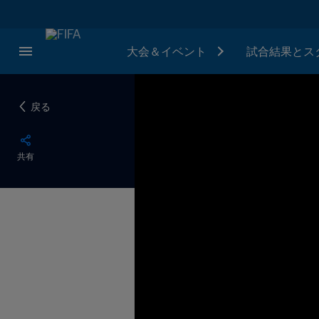
大会＆イベント
試合結果とス
戻る
共有