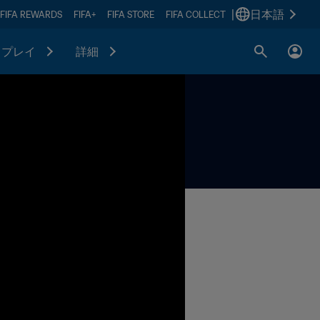
|
日本語
FIFA REWARDS
FIFA+
FIFA STORE
FIFA COLLECT
プレイ
詳細