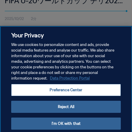
FIFA U-20ワールドカップ チリ2025
| ハイライト
2025/10/02
2分
10月1日（水）現地時間20:00よりエスタディオ・ナシオナル・フ
Your Privacy
リオ・マルティネス・プラダノスで行われたブラジル対モロッコ
のハイライトを視聴。
We use cookies to personalize content and ads, provide
social media features and analyse our traffic. We also share
information about your use of our site with our social
media, advertising and analytics partners. You can select
your cookie preferences by clicking on the buttons on the
right and place a do not sell or share my personal
information request.
Data Protection Portal
プライバシーポリシー
Preference Center
サービス利用規約
クッキー設定の管理
Reject All
Copyright © 1994 - 2026 FIFA. All rights reserved.
I'm OK with that