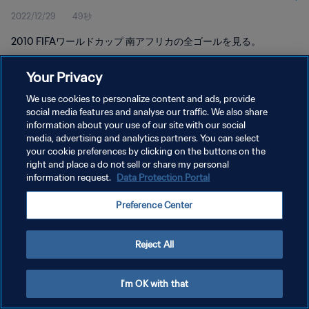
2022/12/29
49秒
2010 FIFAワールドカップ 南アフリカの全ゴールを見る。
Your Privacy
We use cookies to personalize content and ads, provide
social media features and analyse our traffic. We also share
information about your use of our site with our social
プライバシーポリシー
media, advertising and analytics partners. You can select
your cookie preferences by clicking on the buttons on the
サービス利用規約
right and place a do not sell or share my personal
クッキー設定の管理
information request.
Data Protection Portal
Copyright © 1994 - 2026 FIFA. All rights reserved.
Preference Center
Reject All
I'm OK with that