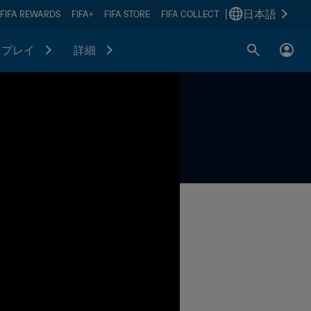
|
日本語
FIFA REWARDS
FIFA+
FIFA STORE
FIFA COLLECT
プレイ
詳細