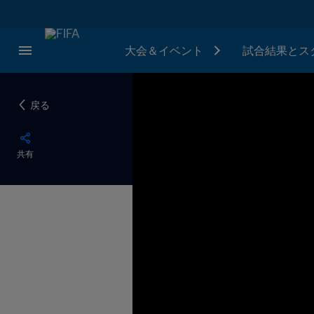
大会＆イベント
試合結果とス
戻る
共有