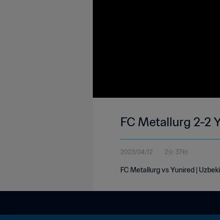
FC Metallurg 2-2 
2023/04/12
2分 37秒
FC Metallurg vs Yunired | Uzbeki