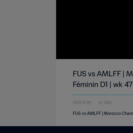
FUS vs AMLFF | Mo
Féminin D1 | wk 47
2022/11/26
1分 36秒
FUS vs AMLFF | Morocco Champi