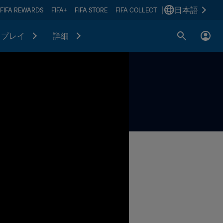
|
日本語
FIFA REWARDS
FIFA+
FIFA STORE
FIFA COLLECT
プレイ
詳細