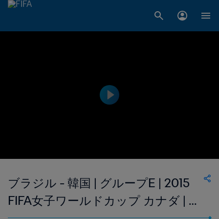
ブラジル - 韓国 | グループE | 2015
FIFA女子ワールドカップ カナダ | ハ
イライト