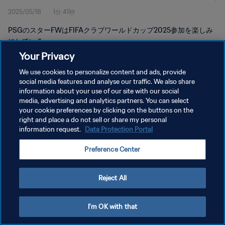
2025/05/18
1分 41秒
PSGのスターFWはFIFAクラブワールドカップ2025参加を楽しみ
にしている。
Your Privacy
We use cookies to personalize content and ads, provide
social media features and analyse our traffic. We also share
information about your use of our site with our social
media, advertising and analytics partners. You can select
プライバシーポリシー
your cookie preferences by clicking on the buttons on the
right and place a do not sell or share my personal
サービス利用規約
information request.
Data Protection Portal
クッキー設定の管理
Preference Center
Copyright © 1994 - 2026 FIFA. All rights reserved.
Reject All
I'm OK with that