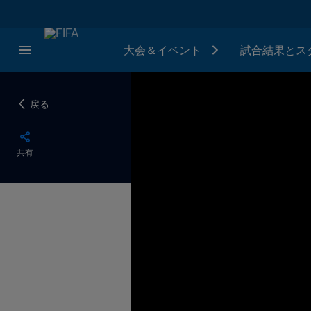
大会＆イベント
試合結果とス
戻る
共有