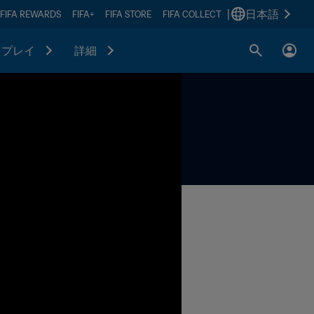
|
日本語
FIFA REWARDS
FIFA+
FIFA STORE
FIFA COLLECT
プレイ
詳細