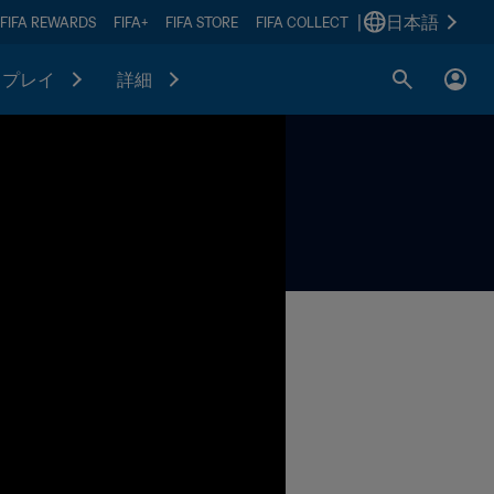
|
日本語
FIFA REWARDS
FIFA+
FIFA STORE
FIFA COLLECT
プレイ
詳細