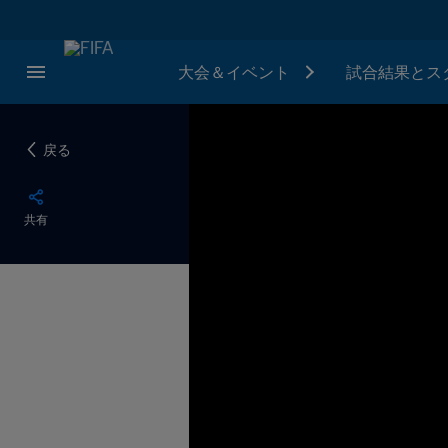
大会＆イベント
試合結果とス
戻る
共有