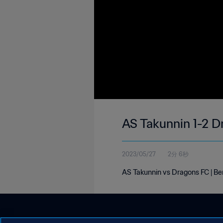
AS Takunnin 1-2 D
2023/05/27
2分 6秒
AS Takunnin vs Dragons FC | Be