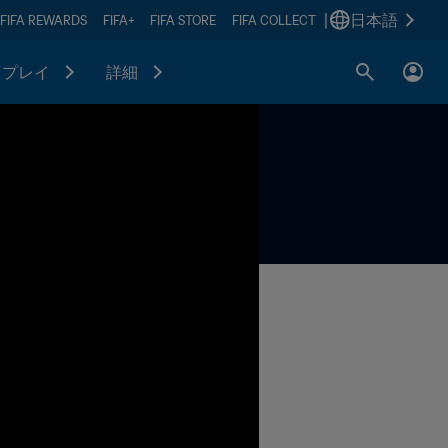
|
日本語
FIFA REWARDS
FIFA+
FIFA STORE
FIFA COLLECT
プレイ
詳細