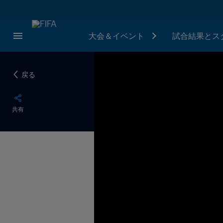
大会＆イベント
試合結果とス
戻る
共有