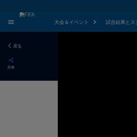
大会＆イベント
試合結果とス
戻る
共有