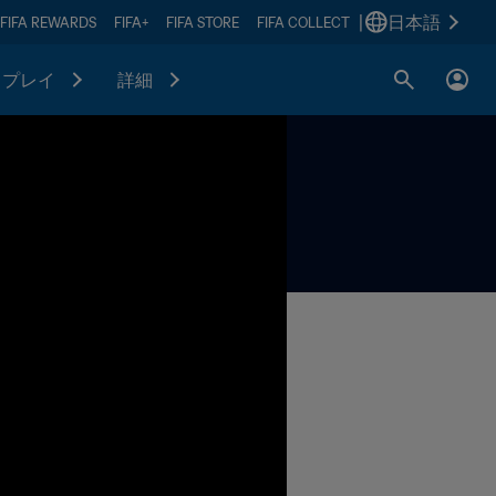
|
日本語
FIFA REWARDS
FIFA+
FIFA STORE
FIFA COLLECT
プレイ
詳細