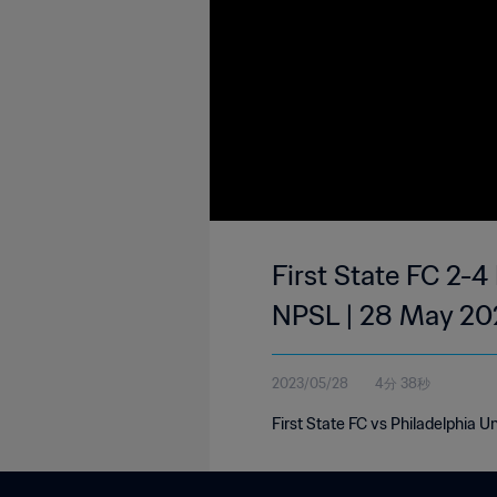
First State FC 2-4
NPSL | 28 May 20
2023/05/28
4分 38秒
First State FC vs Philadelphia