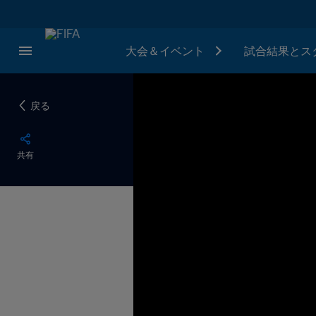
大会＆イベント
試合結果とス
戻る
共有