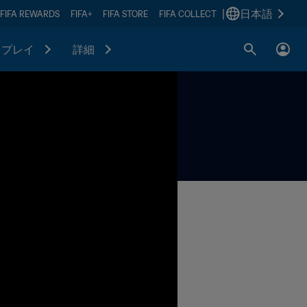
|
日本語
FIFA REWARDS
FIFA+
FIFA STORE
FIFA COLLECT
プレイ
詳細