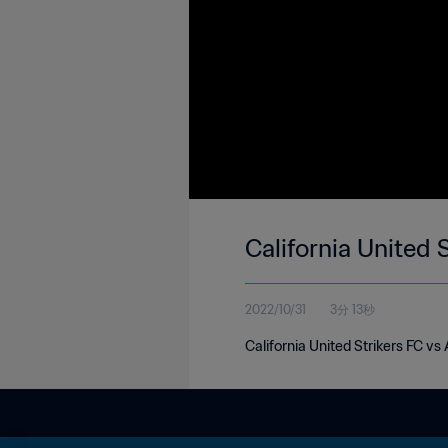
California United 
2022/10/31
3分 13秒
California United Strikers FC v