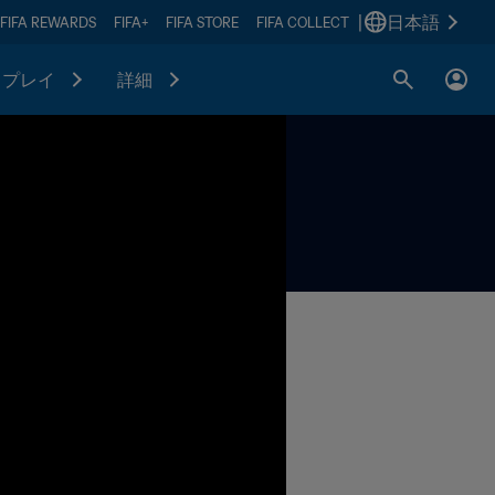
|
日本語
FIFA REWARDS
FIFA+
FIFA STORE
FIFA COLLECT
プレイ
詳細