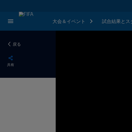
大会＆イベント
試合結果とス
戻る
共有