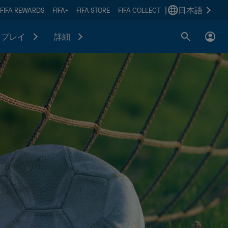
|
日本語
FIFA REWARDS
FIFA+
FIFA STORE
FIFA COLLECT
プレイ
詳細