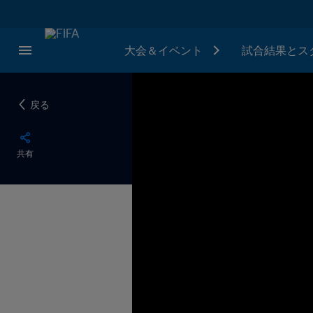
大会＆イベント
試合結果とス
戻る
共有