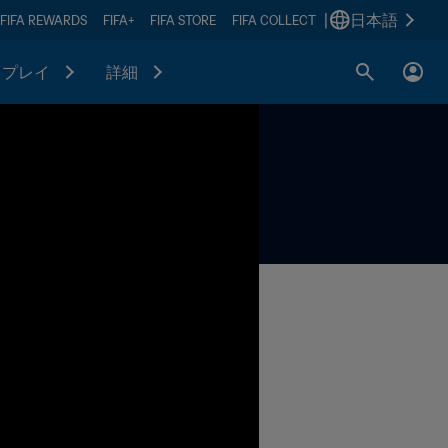
|
日本語
FIFA REWARDS
FIFA+
FIFA STORE
FIFA COLLECT
プレイ
詳細