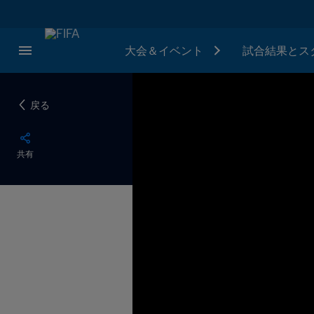
大会＆イベント
試合結果とス
戻る
共有