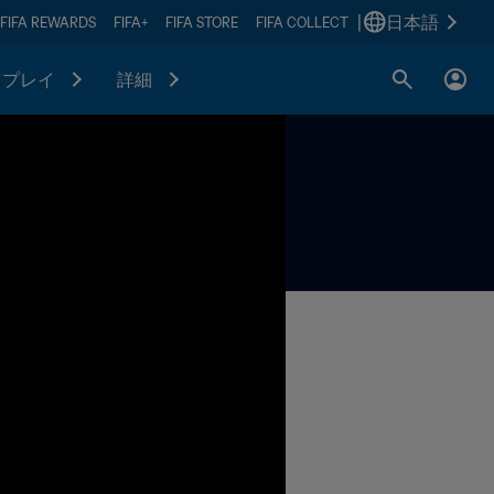
|
日本語
FIFA REWARDS
FIFA+
FIFA STORE
FIFA COLLECT
プレイ
詳細