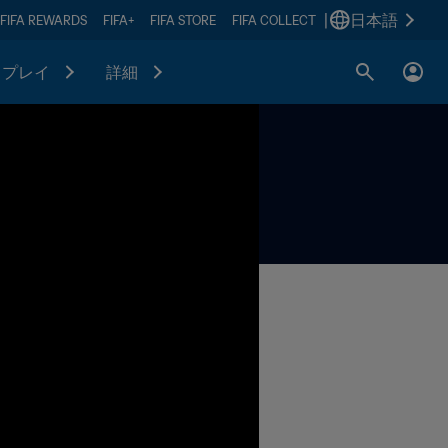
|
日本語
FIFA REWARDS
FIFA+
FIFA STORE
FIFA COLLECT
プレイ
詳細