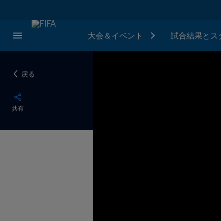
大会＆イベント
試合結果とス
戻る
共有