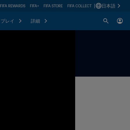
|
日本語
FIFA REWARDS
FIFA+
FIFA STORE
FIFA COLLECT
プレイ
詳細