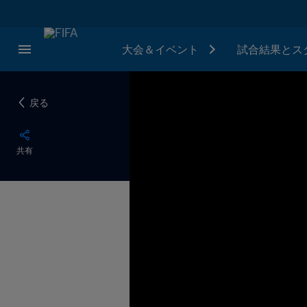
大会＆イベント
試合結果とス
戻る
共有