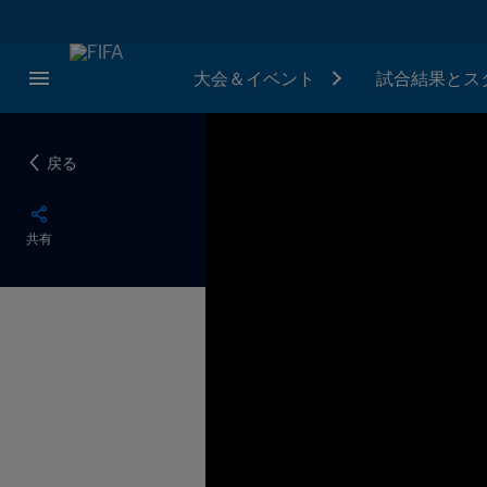
大会＆イベント
試合結果とス
戻る
共有