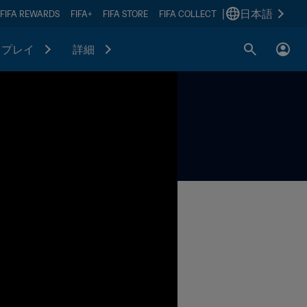
|
日本語
FIFA REWARDS
FIFA+
FIFA STORE
FIFA COLLECT
プレイ
詳細