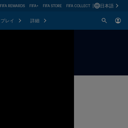
|
日本語
FIFA REWARDS
FIFA+
FIFA STORE
FIFA COLLECT
プレイ
詳細