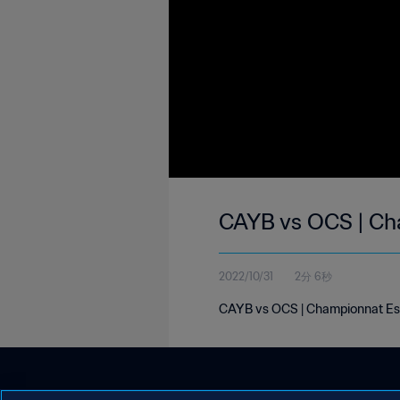
CAYB vs OCS | Ch
2022/10/31
2分 6秒
CAYB vs OCS | Championnat Esp