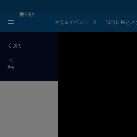
大会＆イベント
試合結果とス
戻る
共有