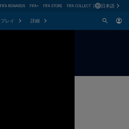
|
日本語
FIFA REWARDS
FIFA+
FIFA STORE
FIFA COLLECT
プレイ
詳細