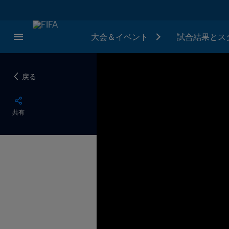
大会＆イベント
試合結果とス
戻る
共有