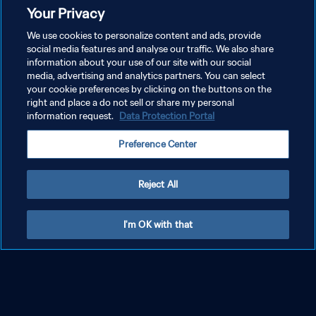
ドユース オランダ
Your Privacy
We use cookies to personalize content and ads, provide
social media features and analyse our traffic. We also share
information about your use of our site with our social
media, advertising and analytics partners. You can select
your cookie preferences by clicking on the buttons on the
right and place a do not sell or share my personal
information request.
Data Protection Portal
Preference Center
Reject All
I'm OK with that
18歳のアーリング・ハーランド｜2019 FIFA
U-20 ワールドカップ ポーランド