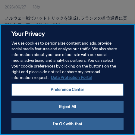
2026/06/27
13秒
ノルウェー戦でハットトリックを達成しフランスの首位通過に貢
献したフォワードにインタビュー。
Your Privacy
We use cookies to personalize content and ads, provide
social media features and analyse our traffic. We also share
information about your use of our site with our social
media, advertising and analytics partners. You can select
プライバシーポリシー
your cookie preferences by clicking on the buttons on the
right and place a do not sell or share my personal
サービス利用規約
information request.
Data Protection Portal
クッキー設定の管理
Preference Center
Copyright © 1994 - 2026 FIFA. All rights reserved.
Reject All
I'm OK with that