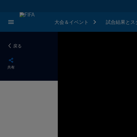
大会＆イベント
試合結果とス
戻る
共有