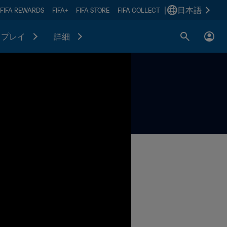
|
日本語
FIFA REWARDS
FIFA+
FIFA STORE
FIFA COLLECT
プレイ
詳細