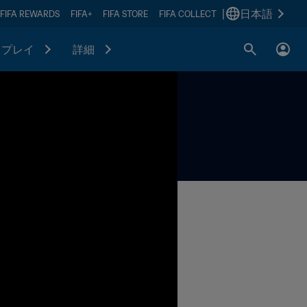
|
日本語
FIFA REWARDS
FIFA+
FIFA STORE
FIFA COLLECT
プレイ
詳細