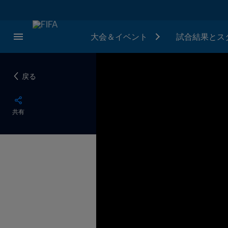
大会＆イベント
試合結果とス
戻る
共有