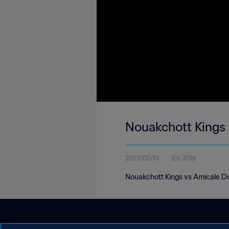
Nouakchott Kings 
2023/05/10
2分 37秒
Nouakchott Kings vs Amicale Do