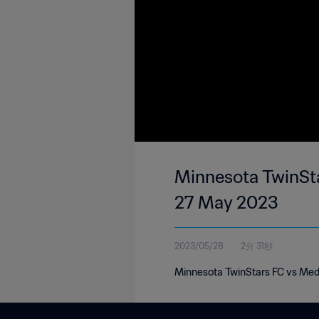
Minnesota TwinSta
27 May 2023
2023/05/28
2分 31秒
Minnesota TwinStars FC vs Med 