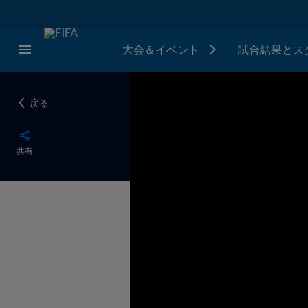
大会＆イベント
試合結果とス
戻る
共有