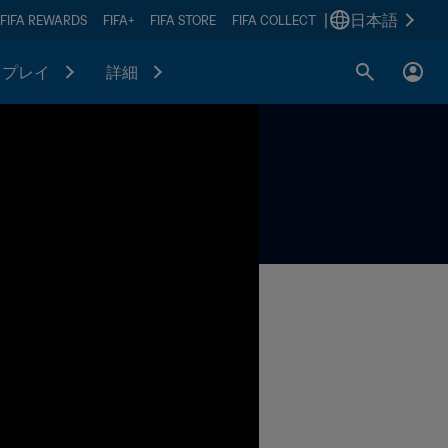
|
日本語
FIFA REWARDS
FIFA+
FIFA STORE
FIFA COLLECT
プレイ
詳細