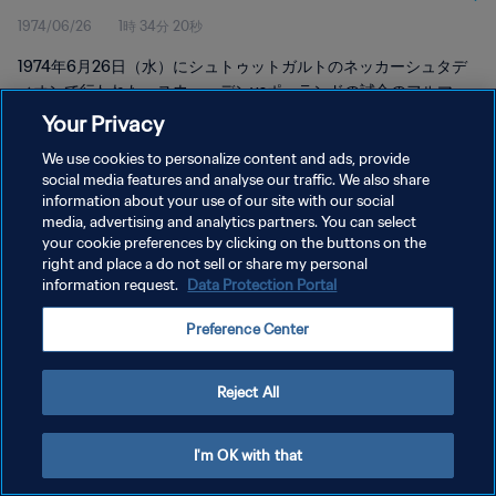
1974/06/26
1時 34分 20秒
1974年6月26日（水）にシュトゥットガルトのネッカーシュタデ
ィオンで行われた、スウェーデンvsポーランドの試合のフルマッ
チリプレイをご覧下さい。
Your Privacy
We use cookies to personalize content and ads, provide
social media features and analyse our traffic. We also share
information about your use of our site with our social
media, advertising and analytics partners. You can select
your cookie preferences by clicking on the buttons on the
プライバシーポリシー
right and place a do not sell or share my personal
information request.
Data Protection Portal
サービス利用規約
Preference Center
クッキー設定の管理
Copyright © 1994 - 2026 FIFA. All rights reserved.
Reject All
I'm OK with that