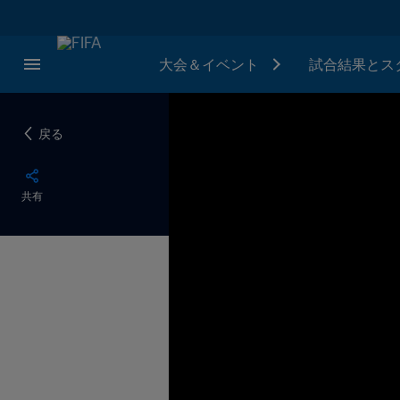
大会＆イベント
試合結果とス
戻る
共有