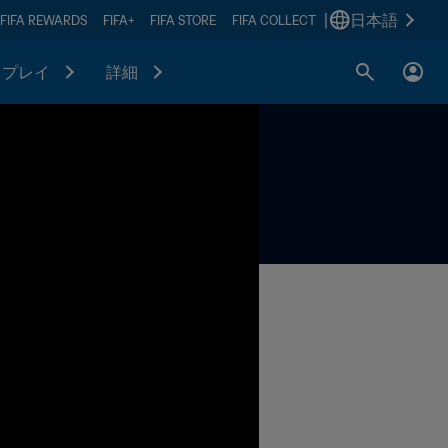
|
日本語
FIFA REWARDS
FIFA+
FIFA STORE
FIFA COLLECT
プレイ
詳細