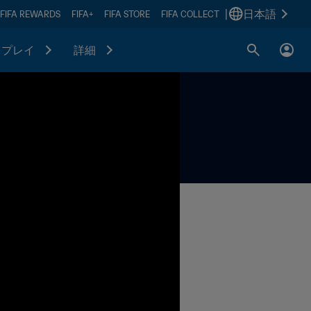
|
日本語
FIFA REWARDS
FIFA+
FIFA STORE
FIFA COLLECT
プレイ
詳細