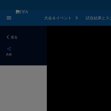
大会＆イベント
試合結果とス
戻る
共有