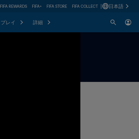
|
日本語
FIFA REWARDS
FIFA+
FIFA STORE
FIFA COLLECT
プレイ
詳細