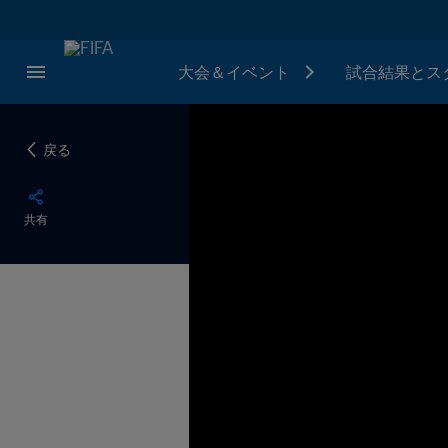
大会＆イベント
試合結果とス
戻る
共有