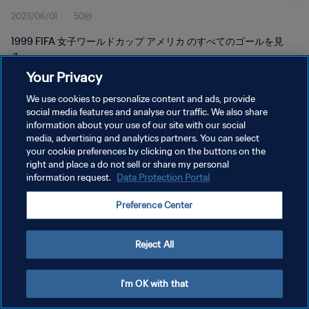
2023/06/01
50秒
1999 FIFA 女子ワールドカップ アメリカ のすべてのゴールを見
る。
Your Privacy
We use cookies to personalize content and ads, provide
social media features and analyse our traffic. We also share
information about your use of our site with our social
media, advertising and analytics partners. You can select
プライバシーポリシー
your cookie preferences by clicking on the buttons on the
right and place a do not sell or share my personal
サービス利用規約
information request.
Data Protection Portal
クッキー設定の管理
Preference Center
Copyright © 1994 - 2026 FIFA. All rights reserved.
Reject All
I'm OK with that