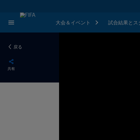
大会＆イベント
試合結果とス
戻る
共有