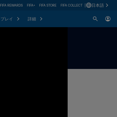
|
日本語
FIFA REWARDS
FIFA+
FIFA STORE
FIFA COLLECT
プレイ
詳細