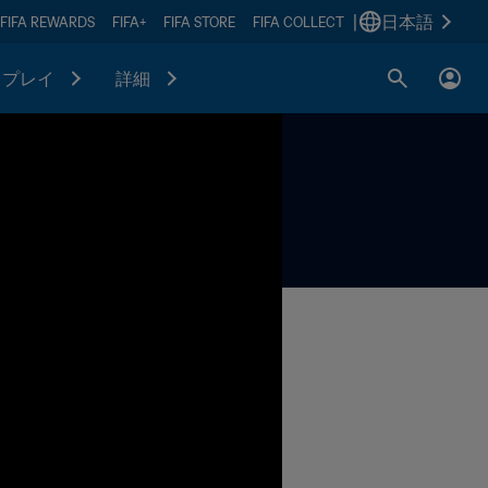
|
日本語
FIFA REWARDS
FIFA+
FIFA STORE
FIFA COLLECT
プレイ
詳細