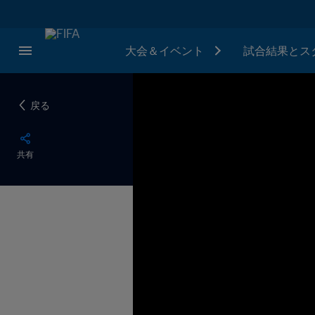
大会＆イベント
試合結果とス
戻る
共有