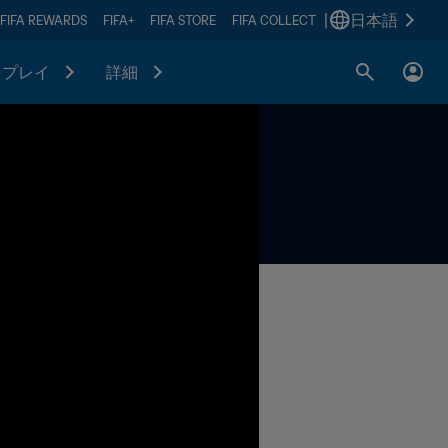
|
日本語
FIFA REWARDS
FIFA+
FIFA STORE
FIFA COLLECT
プレイ
詳細