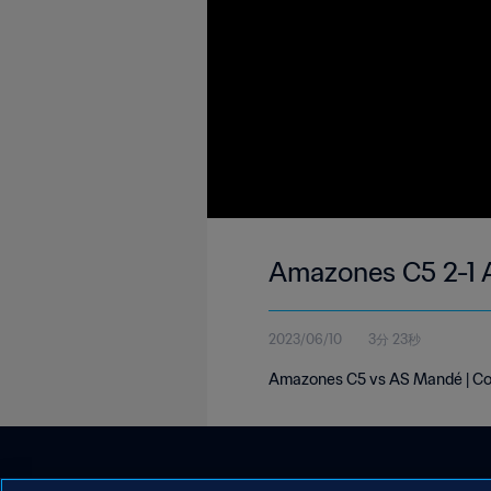
Amazones C5 2-1 
2023/06/10
3分 23秒
Amazones C5 vs AS Mandé | Cou