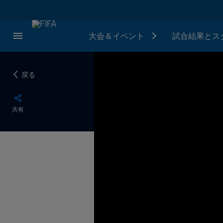
大会＆イベント
試合結果とス
戻る
共有