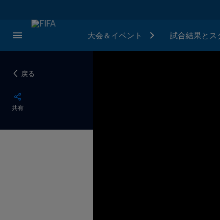
大会＆イベント
試合結果とス
戻る
共有