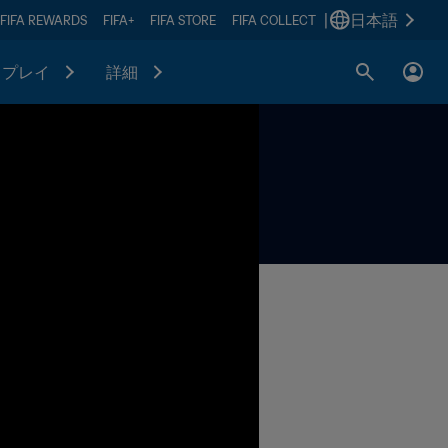
|
日本語
FIFA REWARDS
FIFA+
FIFA STORE
FIFA COLLECT
プレイ
詳細