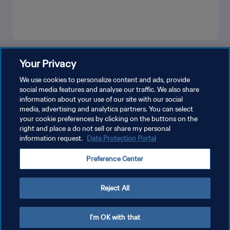
もっと見る
Your Privacy
We use cookies to personalize content and ads, provide
social media features and analyse our traffic. We also share
information about your use of our site with our social
media, advertising and analytics partners. You can select
your cookie preferences by clicking on the buttons on the
right and place a do not sell or share my personal
information request.
Data Protection Portal
プライバシーポリシー
Preference Center
サービス利用規約
クッキー設定の管理
Reject All
Copyright © 1994 - 2026 FIFA. All rights reserved.
I'm OK with that