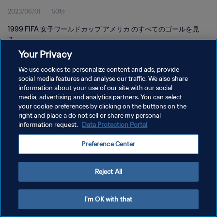
2023/06/01
50秒
リカ
1999 FIFA 女子ワールドカップ アメリカ のすべてのゴールを見
る。
Your Privacy
We use cookies to personalize content and ads, provide
social media features and analyse our traffic. We also share
information about your use of our site with our social
media, advertising and analytics partners. You can select
your cookie preferences by clicking on the buttons on the
プライバシーポリシー
right and place a do not sell or share my personal
information request.
Data Protection Portal
サービス利用規約
クッキー設定の管理
Preference Center
Copyright © 1994 - 2026 FIFA. All rights reserved.
Reject All
I'm OK with that