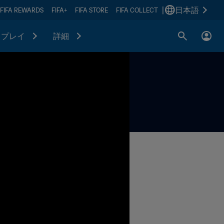
|
日本語
FIFA REWARDS
FIFA+
FIFA STORE
FIFA COLLECT
プレイ
詳細