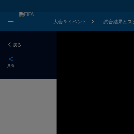
大会＆イベント
試合結果とス
戻る
共有