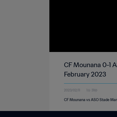
CF Mounana 0-1 AS
February 2023
2023/02/11
1分 31秒
CF Mounana vs ASO Stade Mandj