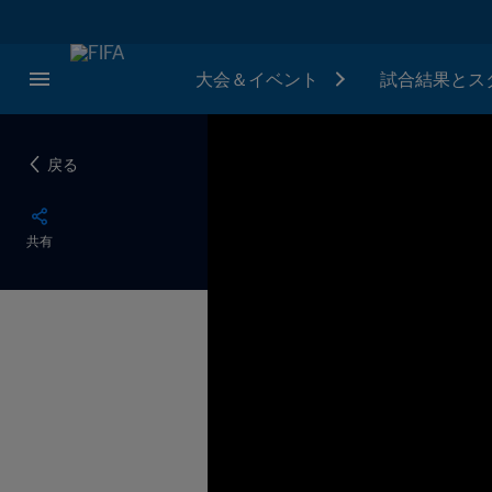
大会＆イベント
試合結果とス
戻る
共有