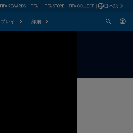
|
日本語
FIFA REWARDS
FIFA+
FIFA STORE
FIFA COLLECT
プレイ
詳細