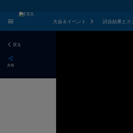
大会＆イベント
試合結果とス
戻る
共有