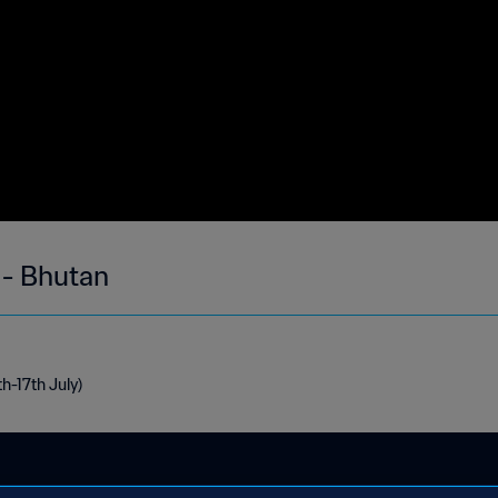
 - Bhutan
th-17th July)