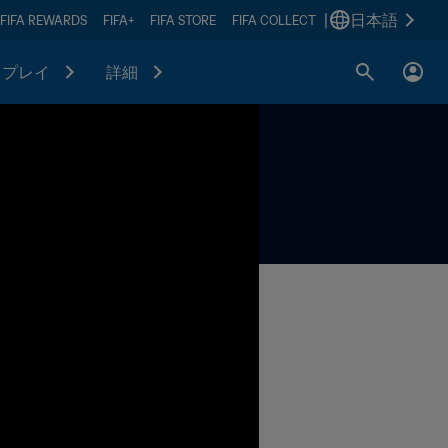
|
日本語
FIFA REWARDS
FIFA+
FIFA STORE
FIFA COLLECT
プレイ
詳細