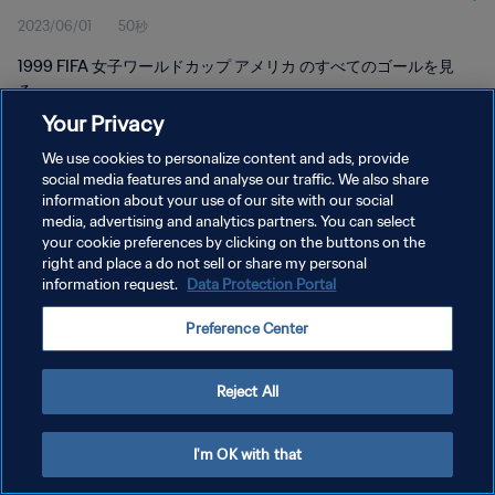
2023/06/01
50秒
1999 FIFA 女子ワールドカップ アメリカ のすべてのゴールを見
る。
Your Privacy
We use cookies to personalize content and ads, provide
social media features and analyse our traffic. We also share
information about your use of our site with our social
media, advertising and analytics partners. You can select
プライバシーポリシー
your cookie preferences by clicking on the buttons on the
right and place a do not sell or share my personal
サービス利用規約
information request.
Data Protection Portal
クッキー設定の管理
Preference Center
Copyright © 1994 - 2026 FIFA. All rights reserved.
Reject All
I'm OK with that