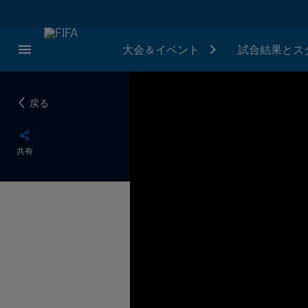
大会＆イベント
試合結果とス
戻る
共有