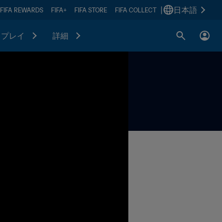
|
日本語
FIFA REWARDS
FIFA+
FIFA STORE
FIFA COLLECT
プレイ
詳細